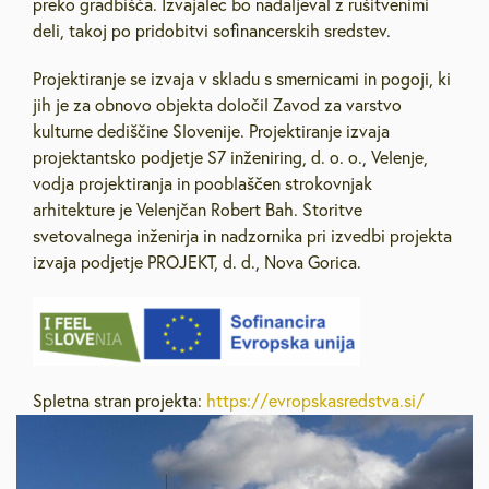
preko gradbišča. Izvajalec bo nadaljeval z rušitvenimi
deli, takoj po pridobitvi sofinancerskih sredstev.
Projektiranje se izvaja v skladu s smernicami in pogoji, ki
jih je za obnovo objekta določil Zavod za varstvo
kulturne dediščine Slovenije. Projektiranje izvaja
projektantsko podjetje S7 inženiring, d. o. o., Velenje,
vodja projektiranja in pooblaščen strokovnjak
arhitekture je Velenjčan Robert Bah. Storitve
svetovalnega inženirja in nadzornika pri izvedbi projekta
izvaja podjetje PROJEKT, d. d., Nova Gorica.
Spletna stran projekta:
https://evropskasredstva.si/