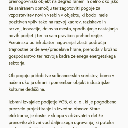
premogovniški objekt na degradiranem in delno okoljsko
že saniranem območju ter zagotoviti pogoje za
vzpostavitev novih vsebin v objektu, ki bodo imele
pozitiven vpliv tako na razvoj kadrov, raziskave in
razvoj, inovacije, delovna mesta, spodbujanje nastajanja
novih podjetij ter na sam pravičen prehod regije.
Vsebinsko bo inkubator nagovarjal zlasti področja
trajnostne pridelave/predelave hrane, prehoda v krožno
gospodarstvo ter razvoja kadra zelenega energetskega
sektorja.
Ob pogoju pridobitve sofinancerskih sredstev, bomo v
našem okolju ohranili pomemben objekt industrijske
kulturne dediščine.
Izbrani izvajalec podjetje VG5, d. o. o., ki je pogodbeno
prevzelo projektiranje in izvedbo obnove Stare
elektrarne, je doslej v sklopu vzdrževalnih del že
prenovilo aktivni vod daljinskega ogrevanja, ki poteka