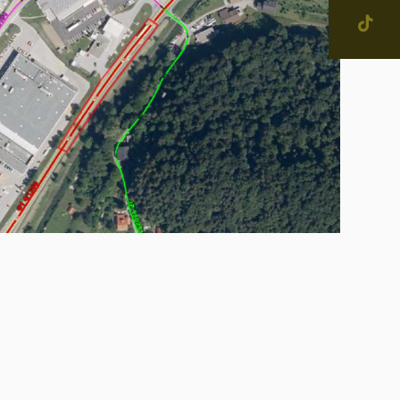
IŠČI
jevne skupnosti in
tne četrti v Mestni občini
enje
narodno sodelovanje
računi
alog informacij javnega
čaja
ostna grafična podoba in
na
ateški in pravni akti
inska priznanja