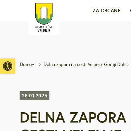
ZA OBČANE
Sporočila za j
e-VLOŽIŠČE
Open toolbar
Domov
Delna zapora na cesti Velenje–Gornji Dolič
Javne objave i
Brezplačni jav
28.01.2025
DELNA ZAPORA
Medobčinsko r
Za mlade in d