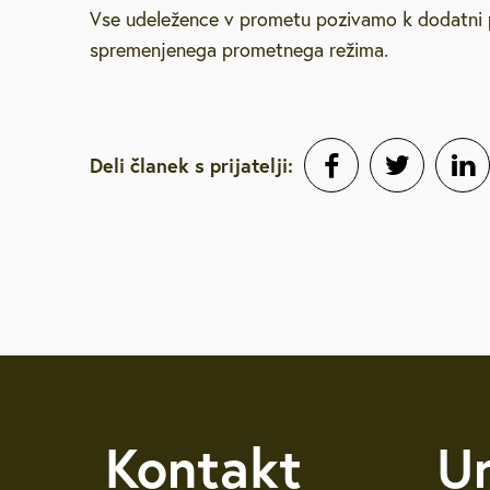
Vse udeležence v prometu pozivamo k dodatni 
Brezplačna sv
spremenjenega prometnega režima.
Defibrilatorji
Deli članek s prijatelji:
Sooblikujmo V
Pozivi k sodel
Volitve v DZ 
Kontakt
U