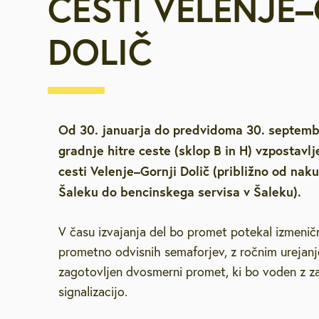
CESTI VELENJE
Vpišite iskalni niz
Za starejše, u
DOLIČ
invalide
Javna najemn
Urejanje pros
Od 30. januarja do predvidoma 30. septemb
gradnje hitre ceste (sklop B in H) vzpostavl
Varstvo okolja
cesti Velenje–Gornji Dolič (približno od nak
Šaleku do bencinskega servisa v Šaleku).
Mestna blagaj
V času izvajanja del bo promet potekal izmen
prometno odvisnih semaforjev, z ročnim ureja
Družbene deja
zagotovljen dvosmerni promet, ki bo voden z 
signalizacijo.
Zaščita in reš