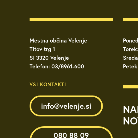
Mestna občina Velenje
Poned
Titov trg 1
Torek
SI 3320 Velenje
Sreda
Telefon: 03/8961-600
Petek
VSI KONTAKTI
info@velenje.si
NA
NO
080 88 09