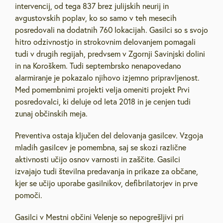
intervencij, od tega 837 brez julijskih neurij in
avgustovskih poplav, ko so samo v teh mesecih
posredovali na dodatnih 760 lokacijah. Gasilci so s svojo
hitro odzivnostjo in strokovnim delovanjem pomagali
tudi v drugih regijah, predvsem v Zgornji Savinjski dolini
in na Koroškem. Tudi septembrsko nenapovedano
alarmiranje je pokazalo njihovo izjemno pripravljenost.
Med pomembnimi projekti velja omeniti projekt Prvi
posredovalci, ki deluje od leta 2018 in je cenjen tudi
zunaj občinskih meja.
Preventiva ostaja ključen del delovanja gasilcev. Vzgoja
mladih gasilcev je pomembna, saj se skozi različne
aktivnosti učijo osnov varnosti in zaščite. Gasilci
izvajajo tudi številna predavanja in prikaze za občane,
kjer se učijo uporabe gasilnikov, defibrilatorjev in prve
pomoči.
Gasilci v Mestni občini Velenje so nepogrešljivi pri