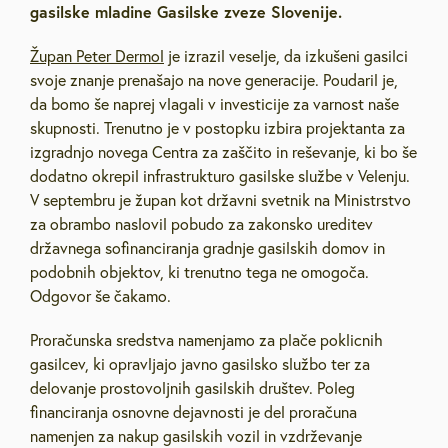
gasilske mladine Gasilske zveze Slovenije.
Župan Peter Dermol
je izrazil veselje, da izkušeni gasilci
svoje znanje prenašajo na nove generacije. Poudaril je,
da bomo še naprej vlagali v investicije za varnost naše
skupnosti. Trenutno je v postopku izbira projektanta za
izgradnjo novega Centra za zaščito in reševanje, ki bo še
dodatno okrepil infrastrukturo gasilske službe v Velenju.
V septembru je župan kot državni svetnik na Ministrstvo
za obrambo naslovil pobudo za zakonsko ureditev
državnega sofinanciranja gradnje gasilskih domov in
podobnih objektov, ki trenutno tega ne omogoča.
Odgovor še čakamo.
Proračunska sredstva namenjamo za plače poklicnih
gasilcev, ki opravljajo javno gasilsko službo ter za
delovanje prostovoljnih gasilskih društev. Poleg
financiranja osnovne dejavnosti je del proračuna
namenjen za nakup gasilskih vozil in vzdrževanje