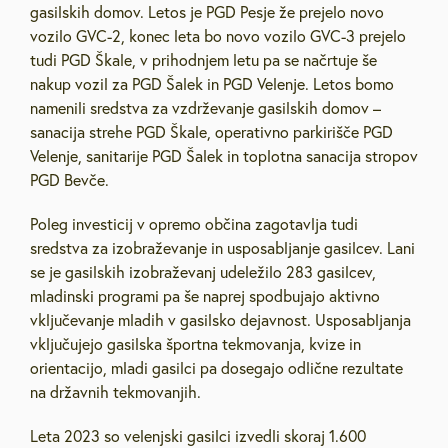
gasilskih domov. Letos je PGD Pesje že prejelo novo
vozilo GVC-2, konec leta bo novo vozilo GVC-3 prejelo
tudi PGD Škale, v prihodnjem letu pa se načrtuje še
nakup vozil za PGD Šalek in PGD Velenje. Letos bomo
namenili sredstva za vzdrževanje gasilskih domov –
sanacija strehe PGD Škale, operativno parkirišče PGD
Velenje, sanitarije PGD Šalek in toplotna sanacija stropov
PGD Bevče.
Poleg investicij v opremo občina zagotavlja tudi
sredstva za izobraževanje in usposabljanje gasilcev. Lani
se je gasilskih izobraževanj udeležilo 283 gasilcev,
mladinski programi pa še naprej spodbujajo aktivno
vključevanje mladih v gasilsko dejavnost. Usposabljanja
vključujejo gasilska športna tekmovanja, kvize in
orientacijo, mladi gasilci pa dosegajo odlične rezultate
na državnih tekmovanjih.
Leta 2023 so velenjski gasilci izvedli skoraj 1.600