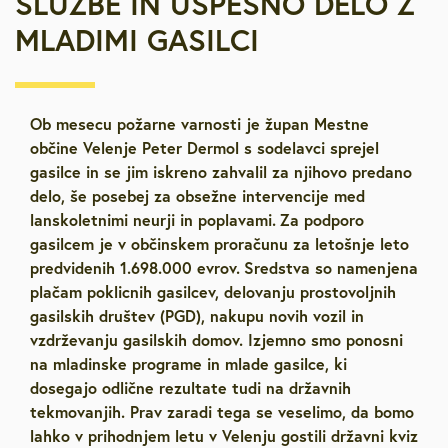
SLUŽBE IN USPEŠNO DELO Z
MLADIMI GASILCI
Ob mesecu požarne varnosti je župan Mestne
občine Velenje Peter Dermol s sodelavci sprejel
gasilce in se jim iskreno zahvalil za njihovo predano
delo, še posebej za obsežne intervencije med
lanskoletnimi neurji in poplavami.
Za podporo
gasilcem je v občinskem proračunu za letošnje leto
predvidenih 1.698.000 evrov.
Sredstva so namenjena
plačam poklicnih gasilcev, delovanju prostovoljnih
gasilskih društev (PGD), nakupu novih vozil in
vzdrževanju gasilskih domov. Izjemno smo ponosni
na mladinske programe in mlade gasilce, ki
dosegajo odlične rezultate tudi na državnih
tekmovanjih. Prav zaradi tega se veselimo, da bomo
lahko v prihodnjem letu v Velenju gostili državni kviz