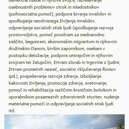
dementne osebe in njihove svojce, razreševanje
osebnostnih problemov otrok in mladostnikov
(psihosocialna pomoč), podpora bivanja invalidov in
spodbujanje neodvisnega življenja invalidov,
odpravljanje socialnih stisk ljudi (spodbujanje razvoja
prostovoljstva, pomoč prosilcem za mednarodno
zaščito, beguncem, ekonomskim migrantom in njihovim
družinskim članom, bivšim zapornikom, osebam v
postopku deložacije, podpora umirajočim in njihovim
svojcem ter žalujočim, žrtvam zlorab in trgovine z ljudmi,
žrtvam prometnih nesreč, socialno vključevanje Romov
ipd.), pospeševanje razvoja zdravja, izboljšanja
kakovosti življenja, promocije zdravja, svetovanje,
pomoč in rehabilitacija različnim kroničnim bolnikom in
uporabnikom posameznih zdravstvenih storitev, nudenje
materialne pomoči in odpravljanje socialnih stisk ljudi
itd.