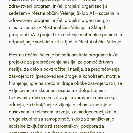
zdravstveni programi in/ali projekti organizacij s
sedežem v Mestni občini Velenje, Sklop A1 – socialni in
zdravstveni programi in/ali projekti organizacij, ki
nimajo sedeža v Mestni občini Velenje in Sklop B –
programi in/ali projekti za nudenje materialne pomoči in
odpravljanje socialnih stisk ljudi v Mestni občini Velenje.
Mestna občina Velenje bo sofinancirala programe in/ali
projekte za preprečevanja nasilja, za pomoč žrtvam
nasilja, za delo s povzročitelji nasilja, za preprečevanja
zasvojenosti (prepovedane droge, alkoholizem, motnje
hranjenja, igre na srečo in druge oblike zasvojenosti), za
vključevanje v skupnost osebam z dolgotrajnimi
težavami v duševnem zdravju in varovanje duševnega
zdravja, za izboljšanje življenja osebam z motnjo v
duševnem in telesnem razvoju, za medgeneracijske in
druge skupine za samopomoč, skrb za zmanjševanje
socialne izključenosti starostnikov, podpora za