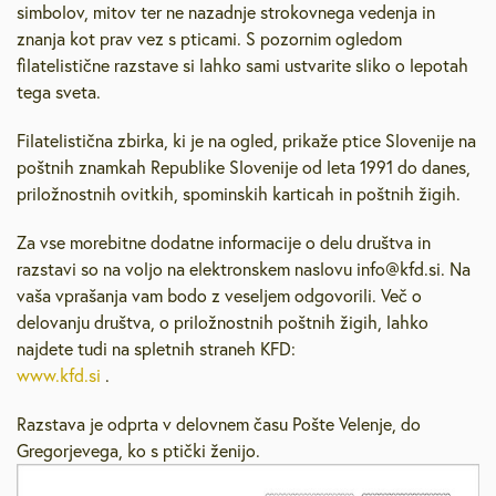
simbolov, mitov ter ne nazadnje strokovnega vedenja in
znanja kot prav vez s pticami. S pozornim ogledom
filatelistične razstave si lahko sami ustvarite sliko o lepotah
tega sveta.
Filatelistična zbirka, ki je na ogled, prikaže ptice Slovenije na
poštnih znamkah Republike Slovenije od leta 1991 do danes,
priložnostnih ovitkih, spominskih karticah in poštnih žigih.
Za vse morebitne dodatne informacije o delu društva in
razstavi so na voljo na elektronskem naslovu info@kfd.si. Na
vaša vprašanja vam bodo z veseljem odgovorili. Več o
delovanju društva, o priložnostnih poštnih žigih, lahko
najdete tudi na spletnih straneh KFD:
www.kfd.si
.
Razstava je odprta v delovnem času Pošte Velenje, do
Gregorjevega, ko s ptički ženijo.