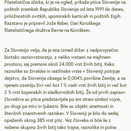
Filatelistična zbirka, ki je na ogled, prikaže ptice Slovenije na
poštnih znamkah Republike Slovenije od leta 1991 do danes,
priložnostnih ovitkih, spominskih karticah in poštnih žigih.
Razstavo je pripravil Jože Keber, član Koroškega
filatelističnega društva Ravne na Koroškem.
Za Slovenijo velja, da je ena izmed držav z nadpovprečno
biotsko raznovrstnostjo, z veliko vrstami na majhnem
prostoru, saj premore okoli 24.000 vrst živih bitij. Kako
raznolike so živalske in rastlinske vrste v Sloveniji potrjuje
dejstvo, da Slovenija obsega le 0,004% površine Zemlje, a na
njenem ozemlju živi več kot 1 % vseh vrst živih bitij in več kot
2 % vrst kopenskih in sladkovodnih bitij. Že od prvih zapisov
človeštva so ptice predstavljale po eni strani simbol vojne,
po drugi pa miru in ljubezni. Bile so objekt umetnosti in
številnih znanstvenih raziskav. V Sloveniji je bilo do sedaj
opaženih okrog 385 vrst ptic. Vez človeka ni bila še z
nobeno skupino živih bitij tako trajna, raznolika in polna