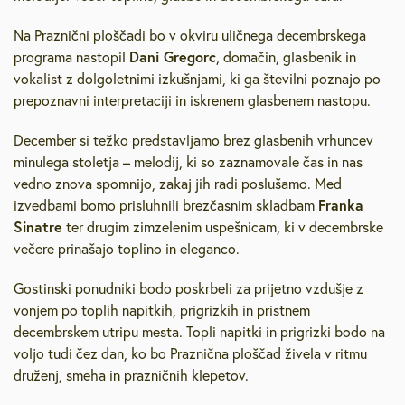
Na Praznični ploščadi bo v okviru uličnega decembrskega
Dani Gregorc
programa nastopil
, domačin, glasbenik in
vokalist z dolgoletnimi izkušnjami, ki ga številni poznajo po
prepoznavni interpretaciji in iskrenem glasbenem nastopu.
December si težko predstavljamo brez glasbenih vrhuncev
minulega stoletja – melodij, ki so zaznamovale čas in nas
vedno znova spomnijo, zakaj jih radi poslušamo. Med
Franka
izvedbami bomo prisluhnili brezčasnim skladbam
Sinatre
ter drugim zimzelenim uspešnicam, ki v decembrske
večere prinašajo toplino in eleganco.
Gostinski ponudniki bodo poskrbeli za prijetno vzdušje z
vonjem po toplih napitkih, prigrizkih in pristnem
decembrskem utripu mesta. Topli napitki in prigrizki bodo na
voljo tudi čez dan, ko bo Praznična ploščad živela v ritmu
druženj, smeha in prazničnih klepetov.