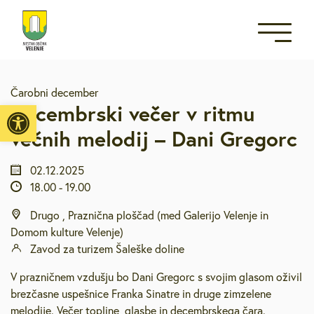
Čarobni december
Open toolbar
Decembrski večer v ritmu
večnih melodij – Dani Gregorc
02.12.2025
18.00
-
19.00
Drugo , Praznična ploščad (med Galerijo Velenje in
Domom kulture Velenje)
Zavod za turizem Šaleške doline
V prazničnem vzdušju bo Dani Gregorc s svojim glasom oživil
brezčasne uspešnice Franka Sinatre in druge zimzelene
melodije. Večer topline, glasbe in decembrskega čara.