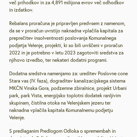
več prihodkov in za 4,891 milijona evrov več odhodkov
in izdatkov.
Rebalans proračuna je pripravljen predvsem z namenom,
da se v proračun uvrstijo naknadna vplačila kapitala za
preprečitev insolventnosti poslovanja Komunalnega
podjetja Velenje, projekti, ki so bili uvrščeni v proračun
2022 in je potrebno v letu 2023 zagotoviti sredstva za
njihovo izvedbo, ter nekateri dodatni programi.
Dodatna sredstva namenjamo za: ureditev Poslovne cone
Stara vas (IV. faza), dograditev kanalizacijskega sistema
MKČN Vinska Gora, podzemne zbiralnice, projekt Urbani
park, park Vista, energijsko toplotni dodatek ranljivim
skupinam, čistilna otoka na Velenjskem jezeru ter
naknadna vplačila kapitala Komunalnemu podjetju
Velenje.
S predlaganim Predlogom Odloka o spremembah in