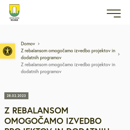
Open toolbar
Domov
Z rebalansom omogočamo izvedbo projektov in
dodatnih programov
Z rebalansom omogočamo izvedbo projektov in
dodatnih programov
28.02.2023
Z REBALANSOM
OMOGOČAMO IZVEDBO