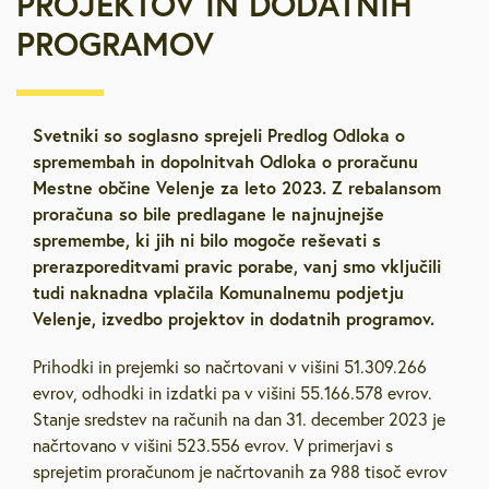
PROJEKTOV IN DODATNIH
PROGRAMOV
Svetniki so soglasno sprejeli Predlog Odloka o
spremembah in dopolnitvah Odloka o proračunu
Mestne občine Velenje za leto 2023. Z rebalansom
proračuna so bile predlagane le najnujnejše
spremembe, ki jih ni bilo mogoče reševati s
prerazporeditvami pravic porabe, vanj smo vključili
tudi naknadna vplačila Komunalnemu podjetju
Velenje, izvedbo projektov in dodatnih programov.
Prihodki in prejemki so načrtovani v višini 51.309.266
evrov, odhodki in izdatki pa v višini 55.166.578 evrov.
Stanje sredstev na računih na dan 31. december 2023 je
načrtovano v višini 523.556 evrov. V primerjavi s
sprejetim proračunom je načrtovanih za 988 tisoč evrov