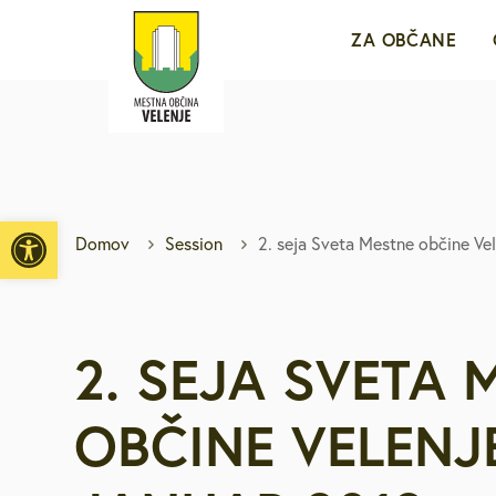
ZA OBČANE
Sporočila za j
e-VLOŽIŠČE
Open toolbar
Domov
Session
2. seja Sveta Mestne občine Vel
Javne objave i
Brezplačni jav
2. SEJA SVETA 
Medobčinsko r
OBČINE VELENJE
Za mlade in d