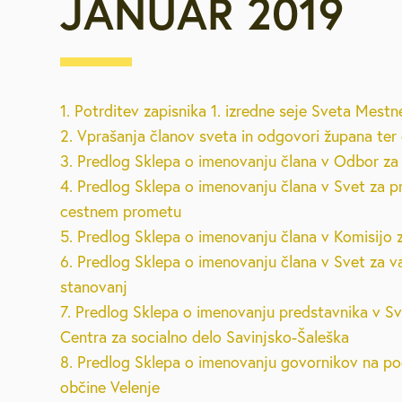
JANUAR 2019
Za starejše, u
invalide
Javna najemn
1. Potrditev zapisnika 1. izredne seje Sveta Mestn
2. Vprašanja članov sveta in odgovori župana ter
Urejanje pros
3. Predlog Sklepa o imenovanju člana v Odbor z
4. Predlog Sklepa o imenovanju člana v Svet za p
cestnem prometu
Varstvo okolja
Vpišite iskalni niz
5. Predlog Sklepa o imenovanju člana v Komisijo 
6. Predlog Sklepa o imenovanju člana v Svet za v
Mestna blagaj
stanovanj
7. Predlog Sklepa o imenovanju predstavnika v Sv
Družbene deja
Centra za socialno delo Savinjsko-Šaleška
8. Predlog Sklepa o imenovanju govornikov na p
Zaščita in reš
občine Velenje