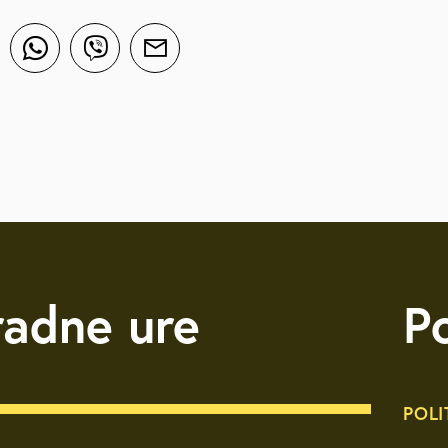
radne ure
P
POLI