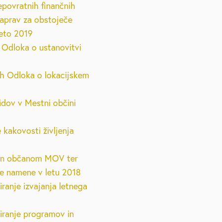
epovratnih finančnih
naprav za obstoječe
leto 2019
 Odloka o ustanovitvi
h Odloka o lokacijskem
lidov v Mestni občini
 kakovosti življenja
 in občanom MOV ter
ne namene v letu 2018
iranje izvajanja letnega
ciranje programov in