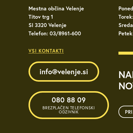
Mestna občina Velenje
Poned
Titov trg 1
Torek
SI 3320 Velenje
Sreda
Telefon: 03/8961-600
Petek
VSI KONTAKTI
info@velenje.si
NA
NO
080 88 09
BREZPLAČEN TELEFONSKI
PR
ODZIVNIK