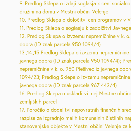
9. Predlog Sklepa o izdaji soglasja k ceni social
Brezplačna sv
družini na domu v Mestni občini Velenje
10. Predlog Sklepa o določitvi cen programov v V
Defibrilatorji
11. Predlog Sklepa o soglasju k zadolžitvi Javneg
12. Predlog Sklepa o izvzemu nepremičnine v k. o.
dobra (ID znak parcela 950 1094/4)
Sooblikujmo V
13.,14.,15 Predlog Sklepa o izvzemu nepremičnine v
javnega dobra (ID znak parcela 950 1094/4); Pre
Pozivi k sodel
nepremičnine v k. o. 950 Plešivec iz javnega dobr
1094/23; Predlog Sklepa o izvzemu nepremičnine v
Volitve v DZ 
javnega dobra (ID znak parcela 967 442/4)
16. Predlog Sklepa o uskladitvi mej Mestne občin
zemljiških parcel
17. Poročilo o dodelitvi nepovratnih finančnih sr
razpisa za izgradnjo malih komunalnih čistilnih n
stanovanjske objekte v Mestni občini Velenje za 