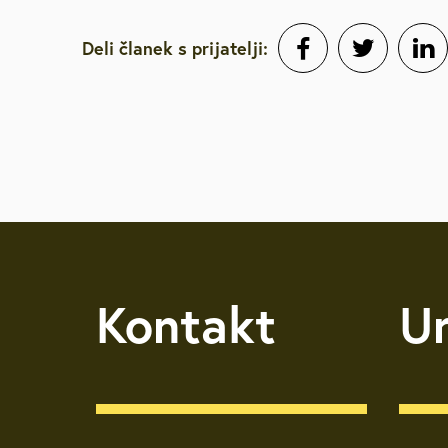
Deli članek s prijatelji:
Kontakt
U