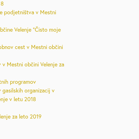
18
je podjetništva v Mestni
občine Velenje "Čisto moje
 obnov cest v Mestni občini
v v Mestni občini Velenje za
letnih programov
 gasilskih organizacij v
enje v letu 2018
enje za leto 2019