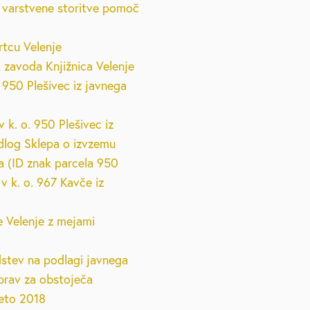
no varstvene storitve pomoč
etovanja
Strateški dokumenti
Galerija na prostem
Lokacijske preveritve
Vzgoja in izobraževanje
Pravno svetovanje
Pub
rtcu Velenje
Podnebno energetsko
, slušne zanke
Varstvo osebnih podatkov
Natečaji
Zdravstvo in sociala
Vol
a zavoda Knjižnica Velenje
svetovanje
 950 Plešivec iz javnega
elenje
Podjetniško svetovanje
 k. o. 950 Plešivec iz
Svetovanje o pravičnem
dlog Sklepa o izvzemu
ovanju
prehodu
a (ID znak parcela 950
 k. o. 967 Kavče iz
Brezplačna psihološka
2026
svetovalnica
e Velenje z mejami
edstev na podlagi javnega
aprav za obstoječa
leto 2018