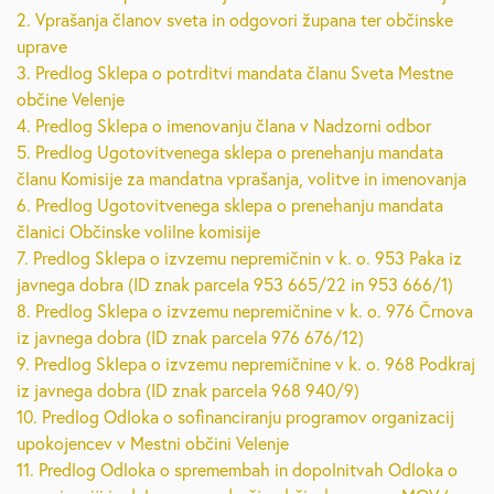
2. Vprašanja članov sveta in odgovori župana ter občinske
uprave
3. Predlog Sklepa o potrditvi mandata članu Sveta Mestne
občine Velenje
4. Predlog Sklepa o imenovanju člana v Nadzorni odbor
5. Predlog Ugotovitvenega sklepa o prenehanju mandata
članu Komisije za mandatna vprašanja, volitve in imenovanja
6. Predlog Ugotovitvenega sklepa o prenehanju mandata
članici Občinske volilne komisije
7. Predlog Sklepa o izvzemu nepremičnin v k. o. 953 Paka iz
javnega dobra (ID znak parcela 953 665/22 in 953 666/1)
8. Predlog Sklepa o izvzemu nepremičnine v k. o. 976 Črnova
iz javnega dobra (ID znak parcela 976 676/12)
9. Predlog Sklepa o izvzemu nepremičnine v k. o. 968 Podkraj
iz javnega dobra (ID znak parcela 968 940/9)
10. Predlog Odloka o sofinanciranju programov organizacij
upokojencev v Mestni občini Velenje
11. Predlog Odloka o spremembah in dopolnitvah Odloka o