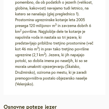
pomembno, da ob podatkih o jezerih (velikost,
globina, kakovost) navajamo tudi letnico, na
katero se nanašajo (glej preglednico 1).
Prostornina ugrezninske kotanje leta 2005
3
presega 120 milijonov m
in zavzema dobrih 6
2
km
površine. Najgloblje dele te kotanje je
napolnila voda in nastala so tri jezera, ki
predstavljajo približno tretjino prostornine (več
3
kot 46 mio m
) in prav tako tretjino površine
2
ugreznine (2,1 km
). Jezera, ki jih napajajo
potoki, so dobila imena po naseljih, ki so se
morala umakniti ojezerjevanju (Škalsko,
Družmirsko), oziroma po mestu, ki je zaradi
premogovništva postalo objezersko naselje
(Velenjsko).
Osnovne poteze jezer