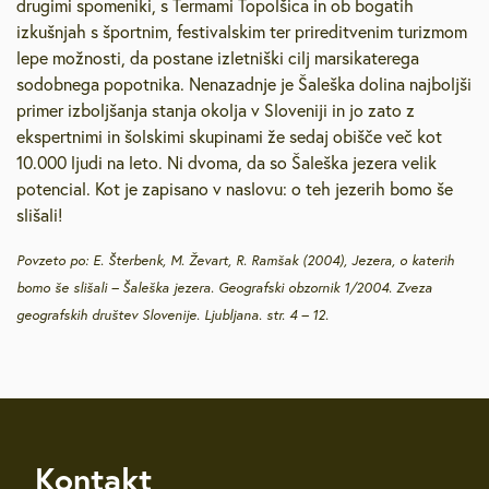
drugimi spomeniki, s Termami Topolšica in ob bogatih
izkušnjah s športnim, festivalskim ter prireditvenim turizmom
lepe možnosti, da postane izletniški cilj marsikaterega
sodobnega popotnika. Nenazadnje je Šaleška dolina najboljši
primer izboljšanja stanja okolja v Sloveniji in jo zato z
ekspertnimi in šolskimi skupinami že sedaj obišče več kot
10.000 ljudi na leto. Ni dvoma, da so Šaleška jezera velik
potencial. Kot je zapisano v naslovu: o teh jezerih bomo še
slišali!
Povzeto po: E. Šterbenk, M. Ževart, R. Ramšak (2004), Jezera, o katerih
bomo še slišali – Šaleška jezera. Geografski obzornik 1/2004. Zveza
geografskih društev Slovenije. Ljubljana. str. 4 – 12.
Kontakt