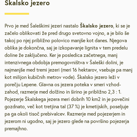
Škalsko jezero
Škalsko jezero
Prvo je med Šaleškimi jezeri nastalo
, ki se je
začelo oblikovati že pred drugo svetovno vojno, a je bilo še
takoj po njej približno polovico manjše kot danes. Njegova
oblika je dokončna, saj je izkopavanje lignita v tem predelu
doline že zaključeno. Ker je posledica začetnega, manj
intenzivnega obdobja premogovništva v Šaleški dolini, je
najmanjše med tremi jezeri (meri 16 hektarov, vsebuje pa manj
kot milijon kubičnih metrov vode). Škalsko jezero leži v
porečju Lepene. Glavna os jezera poteka v smeri vzhod-
zahod, razmerje med dolžino in širino je približno 2,3 : 1.
Pojezerje Škalskega jezera meri dobrih 10 km2 in je povečini
gozdnato, več kot tretjina tal (37 %) je kmetijskih, poseljuje
pa ga okoli tisoč prebivalcev. Razmerje med pojezerjem in
jezerom ni ugodno, saj je jezero glede na površino pojezerja
premajhno.