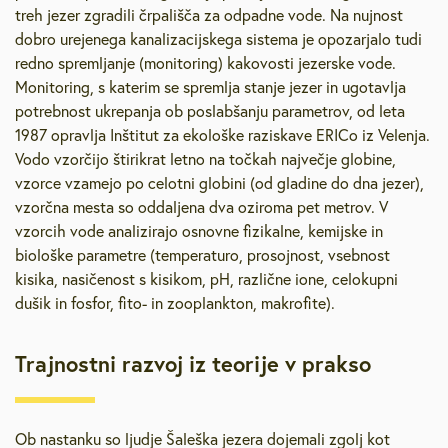
treh jezer zgradili črpališča za odpadne vode. Na nujnost
dobro urejenega kanalizacijskega sistema je opozarjalo tudi
redno spremljanje (monitoring) kakovosti jezerske vode.
Monitoring, s katerim se spremlja stanje jezer in ugotavlja
potrebnost ukrepanja ob poslabšanju parametrov, od leta
1987 opravlja Inštitut za ekološke raziskave ERICo iz Velenja.
Vodo vzorčijo štirikrat letno na točkah največje globine,
vzorce vzamejo po celotni globini (od gladine do dna jezer),
vzorčna mesta so oddaljena dva oziroma pet metrov. V
vzorcih vode analizirajo osnovne fizikalne, kemijske in
biološke parametre (temperaturo, prosojnost, vsebnost
kisika, nasičenost s kisikom, pH, različne ione, celokupni
dušik in fosfor, fito- in zooplankton, makrofite).
Trajnostni razvoj iz teorije v prakso
Ob nastanku so ljudje Šaleška jezera dojemali zgolj kot