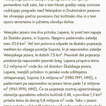
pomembno tudi zato, ker s tem hkrati gradijo nasip oziroma
vzdržujejo pregrado med Velenjskim in Družmirskim jezerom
ter ohranjajo prečno povezavo čez kotlinsko dno in s tem
oporo severnemu in južnemu obrobju doline.
Velenjsko jezero ima dva pritoka, Lepeno, ki pred tem napaja
že Škalsko jezero, in Sopoto. Njegovo padavinsko zaledje
2
meri 20,4 km
. Več kot polovica odpade na škalsko pojezerje,
medtem ko obsega porečje Sopote, ki je neposredno zaledje
2
Velenjskega jezera, le dobrih 7,5 km
. Preostali del pojezerja
predstavlja neposredni jezerski breg. Lepena prispeva letno
3
5,2 milijona m
vode (ko od dotokov Škalskega jezera,
Lepene, manjših pritokov in jamske vode odštejemo
3
izhlapevanje), Sopota 3,6 milijona m
(1980-1991, HMZ), s
padavinami pa neposredno na jezero letno pade 1,6 milijona
3
m
(1961-1990, HMZ). Če za pojezerje znotraj ugrezninskega
2
območja uporabimo odtočni količnik 0,48, s površine 1,3 km
3
priteče letno še skoraj 0,8 milijona m
vode. Tako v jezero
3
letno priteče več kot 11 milijonov m
vode, vendar je to glede