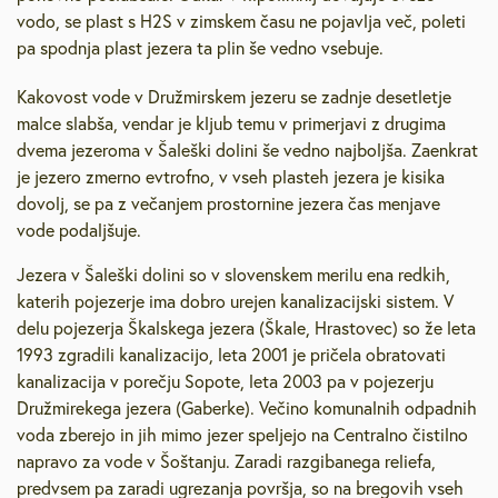
vodo, se plast s H2S v zimskem času ne pojavlja več, poleti
pa spodnja plast jezera ta plin še vedno vsebuje.
Kakovost vode v Družmirskem jezeru se zadnje desetletje
malce slabša, vendar je kljub temu v primerjavi z drugima
dvema jezeroma v Šaleški dolini še vedno najboljša. Zaenkrat
je jezero zmerno evtrofno, v vseh plasteh jezera je kisika
dovolj, se pa z večanjem prostornine jezera čas menjave
vode podaljšuje.
Jezera v Šaleški dolini so v slovenskem merilu ena redkih,
katerih pojezerje ima dobro urejen kanalizacijski sistem. V
delu pojezerja Škalskega jezera (Škale, Hrastovec) so že leta
1993 zgradili kanalizacijo, leta 2001 je pričela obratovati
kanalizacija v porečju Sopote, leta 2003 pa v pojezerju
Družmirekega jezera (Gaberke). Večino komunalnih odpadnih
voda zberejo in jih mimo jezer speljejo na Centralno čistilno
napravo za vode v Šoštanju. Zaradi razgibanega reliefa,
predvsem pa zaradi ugrezanja površja, so na bregovih vseh