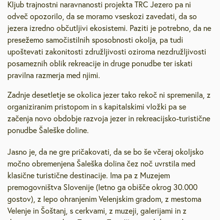
Kljub trajnostni naravnanosti projekta TRC Jezero pa ni
odveč opozorilo, da se moramo vseskozi zavedati, da so
jezera izredno občutljivi ekosistemi. Paziti je potrebno, da ne
presežemo samočistilnih sposobnosti okolja, pa tudi
upoštevati zakonitosti združljivosti oziroma nezdružljivosti
posameznih oblik rekreacije in druge ponudbe ter iskati
pravilna razmerja med njimi.
Zadnje desetletje se okolica jezer tako rekoč ni spremenila, z
organiziranim pristopom in s kapitalskimi vložki pa se
začenja novo obdobje razvoja jezer in rekreacijsko-turistične
ponudbe Šaleške doline.
Jasno je, da ne gre pričakovati, da se bo še včeraj okoljsko
močno obremenjena Šaleška dolina čez noč uvrstila med
klasične turistične destinacije. Ima pa z Muzejem
premogovništva Slovenije (letno ga obišče okrog 30.000
gostov), z lepo ohranjenim Velenjskim gradom, z mestoma
Velenje in Šoštanj, s cerkvami, z muzeji, galerijami in z