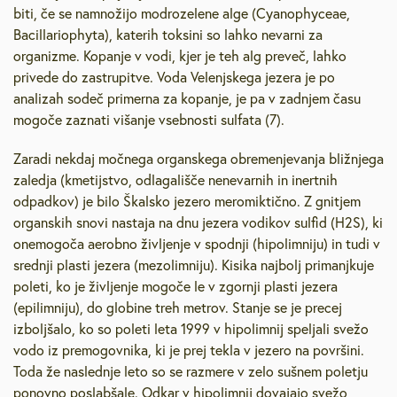
biti, če se namnožijo modrozelene alge (Cyanophyceae,
Bacillariophyta), katerih toksini so lahko nevarni za
organizme. Kopanje v vodi, kjer je teh alg preveč, lahko
privede do zastrupitve. Voda Velenjskega jezera je po
analizah sodeč primerna za kopanje, je pa v zadnjem času
mogoče zaznati višanje vsebnosti sulfata (7).
Zaradi nekdaj močnega organskega obremenjevanja bližnjega
zaledja (kmetijstvo, odlagališče nenevarnih in inertnih
odpadkov) je bilo Škalsko jezero meromiktično. Z gnitjem
organskih snovi nastaja na dnu jezera vodikov sulfid (H2S), ki
onemogoča aerobno življenje v spodnji (hipolimniju) in tudi v
srednji plasti jezera (mezolimniju). Kisika najbolj primanjkuje
poleti, ko je življenje mogoče le v zgornji plasti jezera
(epilimniju), do globine treh metrov. Stanje se je precej
izboljšalo, ko so poleti leta 1999 v hipolimnij speljali svežo
vodo iz premogovnika, ki je prej tekla v jezero na površini.
Toda že naslednje leto so se razmere v zelo sušnem poletju
ponovno poslabšale. Odkar v hipolimnij dovajajo svežo