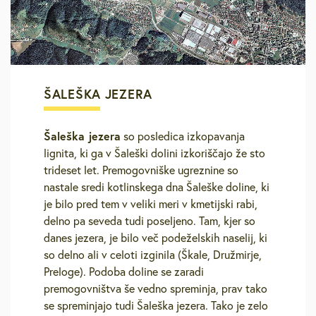
ŠALEŠKA JEZERA
Šaleška jezera
so posledica izkopavanja
lignita, ki ga v Šaleški dolini izkoriščajo že sto
trideset let. Premogovniške ugreznine so
nastale sredi kotlinskega dna Šaleške doline, ki
je bilo pred tem v veliki meri v kmetijski rabi,
delno pa seveda tudi poseljeno. Tam, kjer so
danes jezera, je bilo več podeželskih naselij, ki
so delno ali v celoti izginila (Škale, Družmirje,
Preloge). Podoba doline se zaradi
premogovništva še vedno spreminja, prav tako
se spreminjajo tudi Šaleška jezera. Tako je zelo