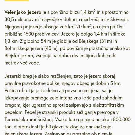
2
Velenjsko jezero
je s površino blizu 1,4 km
in s prostornino
3
30,5 milijonov m
največje v dolini in med večjimi v Sloveniji.
2
Njegovo pojezerje obsega več kot 20 km
, na njem pa živi
približno 1500 prebivalcev. Jezero je dolgo 1,4 km in široko
1,3 km. Z globino 54 m je globlje od Blejskega (31 m) in
Bohinjskega jezera (45 m), po površini je praktično enako kot
Blejsko jezero, vsebuje pa dobra dva milijona kubičnih
metrov več vode.
Jezerski breg je slabo razčlenjen, zato je jezero skoraj
pravilne pravokotne oblike, njegov obseg je dobrih 5 km.
Večina obrežja je že delno ali povsem umirjena, saj je
izkopavanje premoga zelo intenzivno le še pod zahodnim
bregom, kjer ugreznino sproti zasipavajo z elektrofiltrskim
pepelom. Pepel je stranski produkt sežiganja premoga v
Termoelektrarni Šoštanj. Vsako leto ga nastane okoli 800.000
ton, v preteklosti je bil glavni razlog za onesnaženje
Velenjskega jezera. Zasipavanje ugreznine ob njem je