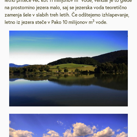
na prostornino jezera malo, saj se jezerska voda teoretično
zamenja šele v slabih treh letih. Če odštejemo izhlapevanje,
3
letno iz jezera steče v Pako 10 milijonov m
vode.