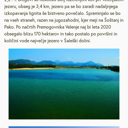
jezeru, obseg je 3,4 km, jezero pa se bo zaradi nadaljnjega
izkopavanja lignita še bistveno povečalo. Spreminjalo se bo
na vseh straneh, razen na jugozahodni, kjer meji na Šoštanj in
Pako. Po načrtih Premogovnika Velenje naj bi leta 2020
obsegalo blizu 170 hektarov in tako postalo po površini in
količini vode največje jezero v Šaleški dolini.