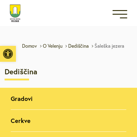
Open toolbar
Domov
O Velenju
Dediščina
Šaleška jezera
Dediščina
Gradovi
Cerkve