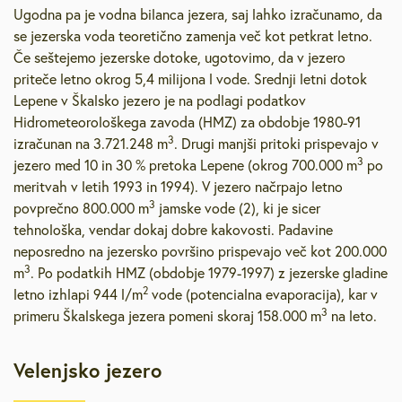
Ugodna pa je vodna bilanca jezera, saj lahko izračunamo, da
se jezerska voda teoretično zamenja več kot petkrat letno.
Če seštejemo jezerske dotoke, ugotovimo, da v jezero
priteče letno okrog 5,4 milijona l vode. Srednji letni dotok
Lepene v Škalsko jezero je na podlagi podatkov
Hidrometeorološkega zavoda (HMZ) za obdobje 1980-91
3
izračunan na 3.721.248 m
. Drugi manjši pritoki prispevajo v
3
jezero med 10 in 30 % pretoka Lepene (okrog 700.000 m
po
meritvah v letih 1993 in 1994). V jezero načrpajo letno
3
povprečno 800.000 m
jamske vode (2), ki je sicer
tehnološka, vendar dokaj dobre kakovosti. Padavine
neposredno na jezersko površino prispevajo več kot 200.000
3
m
. Po podatkih HMZ (obdobje 1979-1997) z jezerske gladine
2
letno izhlapi 944 l/m
vode (potencialna evaporacija), kar v
3
primeru Škalskega jezera pomeni skoraj 158.000 m
na leto.
Velenjsko jezero