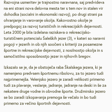
Razvojna usmeritev je trajnostno naravnana, saj predvideva
na eni strani nova delovna mesta ter s tem nov in stalen vir
dohodka (socialni in ekonomski razvoj), po drugi strani pa
ohranjanje in varovanje okolja. Kakovostno okolje je
predpogoj za razvoj turističnih in rekreacijskih dejavnosti.
Leta 2000 je bila izdelana raziskava o rekreacijsko-
turističnem potencialu Šaleških jezer (3), v kateri so naravni
pogoji v jezerih in ob njih soočeni s kriteriji za posamezne
športne in rekreacijske dejavnosti, z nosilnostjo okolja in s
samočistilno sposobnostjo jezer in njihovih bregov.
Izkazalo se je, da je obstoječa raba Škalskega jezera, ki je
namenjeno predvsem športnemu ribolovu, za to jezero tudi
najprimernejša. Velenjsko jezero je zaradi velikosti primerno
tudi za plavanje, veslanje, jadranje, jadranje na deski in še za
nekatere druge vodne in obvodne športe. Družmirsko jezero
se bo zaradi izkopavanja premoga še večalo in bo tudi
primerno za večino športnih dejavnosti.