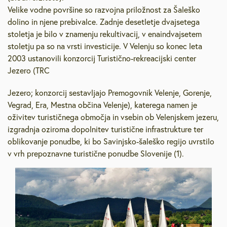
Velike vodne površine so razvojna priložnost za Šaleško
dolino in njene prebivalce. Zadnje desetletje dvajsetega
stoletja je bilo v znamenju rekultivacij, v enaindvajsetem
stoletju pa so na vrsti investicije. V Velenju so konec leta
2003 ustanovili konzorcij Turistično-rekreacijski center
Jezero (TRC
Jezero; konzorcij sestavljajo Premogovnik Velenje, Gorenje,
Vegrad, Era, Mestna občina Velenje), katerega namen je
oživitev turističnega območja in vsebin ob Velenjskem jezeru,
izgradnja oziroma dopolnitev turistične infrastrukture ter
oblikovanje ponudbe, ki bo Savinjsko-šaleško regijo uvrstilo
v vrh prepoznavne turistične ponudbe Slovenije (1).