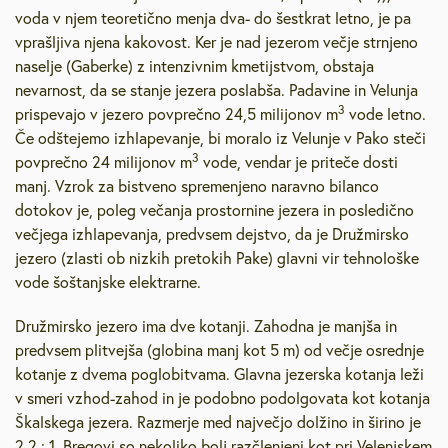
voda v njem teoretično menja dva- do šestkrat letno, je pa
vprašljiva njena kakovost. Ker je nad jezerom večje strnjeno
naselje (Gaberke) z intenzivnim kmetijstvom, obstaja
nevarnost, da se stanje jezera poslabša. Padavine in Velunja
3
prispevajo v jezero povprečno 24,5 milijonov m
vode letno.
Če odštejemo izhlapevanje, bi moralo iz Velunje v Pako steči
3
povprečno 24 milijonov m
vode, vendar je priteče dosti
manj. Vzrok za bistveno spremenjeno naravno bilanco
dotokov je, poleg večanja prostornine jezera in posledično
večjega izhlapevanja, predvsem dejstvo, da je Družmirsko
jezero (zlasti ob nizkih pretokih Pake) glavni vir tehnološke
vode šoštanjske elektrarne.
Družmirsko jezero ima dve kotanji. Zahodna je manjša in
predvsem plitvejša (globina manj kot 5 m) od večje osrednje
kotanje z dvema poglobitvama. Glavna jezerska kotanja leži
v smeri vzhod-zahod in je podobno podolgovata kot kotanja
Škalskega jezera. Razmerje med največjo dolžino in širino je
2,2 : 1. Bregovi so nekoliko bolj razčlenjeni kot pri Velenjskem