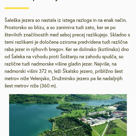
Šaleška jezera so nastala iz istega razloga in na enak način.
Prostorsko so blizu, a so zanimiva tudi zato, ker se po
številnih značilnostih med seboj precej razlikujejo. Skladno s
temi razlikami je določena oziroma predvidena tudi različna
raba jezer in njihovih bregov. Ker se dolinsko (kotlinsko) dno
od Šaleka na vzhodu proti Šoštanju na zahodu spušča, so
različne tudi nadmorske višine gladin jezer. Najviše, na
nadmorski višini 372 m, leži Škalsko jezero, približno šest
metrov niže Velenjsko, Družmirsko jezero pa še nadaljnjih
šest metrov niže (360 m).