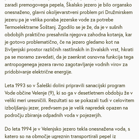
zaradi premogovega pepela, Škalsko jezero je bilo organsko
onesnaženo, glavni okoljevarstveni problem pri Družmirskem
jezeru pa je velika poraba jezerske vode za potrebe
Termoelektrarne Šoštanj. Zgodilo se je že, da je v sušnih
obdobjih praktično presahnila njegova zahodna kotanja, kar
je gotovo problematično, če na jezero gledamo kot na
življenjski prostor različnih rastlinskih in živalskih vrst, hkrati
pa se moramo zavedati, da je zaenkrat osnovna funkcija tega
antropogenega jezera ravno zagotavljanje vodnih virov za
pridobivanje električne energije.
Leta 1993 so v Šaleški dolini pripravili sanacijski program
Vode občine Velenje (9), ki so ga v desetletnem obdobju že v
veliki meri uresničili. Rezultati so se pokazali tudi v celovitem
izboljšanju jezer, predvsem pa je velik napredek opazen na
področju zbiranja odpadnih voda v pojezerjih.
Do leta 1994 je v Velenjsko jezero tekla onesnažena voda, s
katero so na območje ugreznin transportirali pepel iz