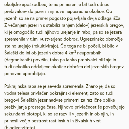
okoljske »poškodbe«, temu primeren je bil tudi odnos
prebivalcev do jezer in njihove neposredne okolice. Ob
jezerih so se na primer pogosto pojavljala divja odlagališča.
Z večanjem jezer in s stabiliziranjem (delov) jezerskih bregov,
ki je omogočilo tudi njihovo urejanje in rabo, pa so se jezera
spremenila v t.im. »ustvarjeno dobro«. Ugrezninsko območje
stalno urejajo (rekultivirajo). Če tega ne bi počeli, bi bilo v
2
Šaleški dolini ob jezerih dobre 4 km
neuporabnih
(degradiranih) površin, tako pa lahko prebivalci bližnje in
tudi nekoliko oddaljene okolice dobršen del jezerskih bregov
ponovno uporabljajo.
Pokrajinska raba se je seveda spremenila. Znano je, da so
vodna telesa privlačen pokrajinski element, zato so tudi
bregovi Šaleških jezer nadvse primerni za različne oblike
preživljanja prostega časa. Njihovo privlačnost še povečujejo
sekundarni biotopi, ki so se razvili v jezerih in ob njih, in
prinesli večjo pestrost rastlinskih in živalskih vrst
(biodiverziteto).