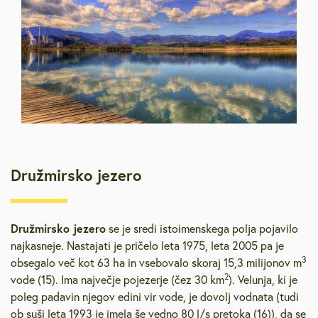
Družmirsko jezero
Družmirsko jezero
se je sredi istoimenskega polja pojavilo
najkasneje. Nastajati je pričelo leta 1975, leta 2005 pa je
3
obsegalo več kot 63 ha in vsebovalo skoraj 15,3 milijonov m
2
vode (15). Ima največje pojezerje (čez 30 km
). Velunja, ki je
poleg padavin njegov edini vir vode, je dovolj vodnata (tudi
ob suši leta 1993 je imela še vedno 80 l/s pretoka (16)), da se