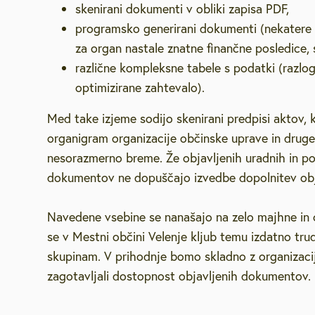
skenirani dokumenti v obliki zapisa PDF,
programsko generirani dokumenti (nekatere 
za organ nastale znatne finančne posledice, s
različne kompleksne tabele s podatki (razlo
optimizirane zahtevalo).
Med take izjeme sodijo skenirani predpisi aktov, ki
organigram organizacije občinske uprave in druge t
nesorazmerno breme. Že objavljenih uradnih in p
dokumentov ne dopuščajo izvedbe dopolnitev ob
Navedene vsebine se nanašajo na zelo majhne in o
se v Mestni občini Velenje kljub temu izdatno tru
skupinam. V prihodnje bomo skladno z organizaci
zagotavljali dostopnost objavljenih dokumentov.