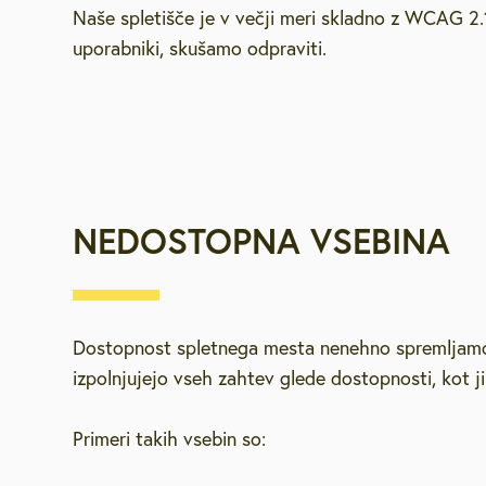
Naše spletišče je v večji meri skladno z WCAG 2.1
Brezplačna sv
uporabniki, skušamo odpraviti.
Defibrilatorji
Sooblikujmo V
NEDOSTOPNA VSEBINA
Pozivi k sodel
Volitve v DZ 
Dostopnost spletnega mesta nenehno spremljamo 
izpolnjujejo vseh zahtev glede dostopnosti, kot ji
Primeri takih vsebin so: