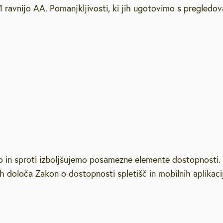
 ravnijo AA. Pomanjkljivosti, ki jih ugotovimo s pregledova
etovanja
Strateški dokumenti
Galerija na prostem
Lokacijske preveritve
Vzgoja in izobraževanje
Pravno svetovanje
Pub
Podnebno energetsko
, slušne zanke
Varstvo osebnih podatkov
Natečaji
Zdravstvo in sociala
Vol
svetovanje
elenje
Podjetniško svetovanje
Svetovanje o pravičnem
ovanju
prehodu
Brezplačna psihološka
2026
svetovalnica
in sproti izboljšujemo posamezne elemente dostopnosti. K
h določa Zakon o dostopnosti spletišč in mobilnih aplikacij