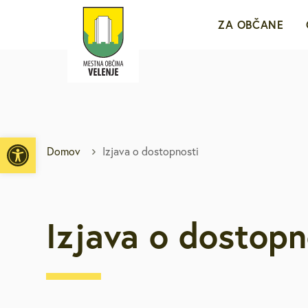
ZA OBČANE
Sporočila za j
e-VLOŽIŠČE
Open toolbar
Domov
Izjava o dostopnosti
Javne objave i
Brezplačni jav
Izjava o dostopn
Medobčinsko r
Za mlade in d