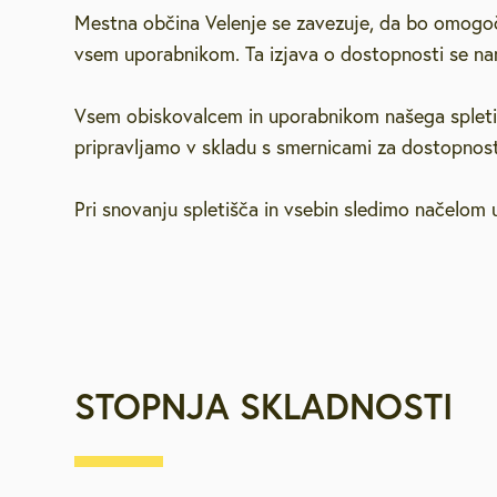
Mestna občina Velenje se zavezuje, da bo omogoča
Za starejše, u
vsem uporabnikom. Ta izjava o dostopnosti se na
invalide
Vsem obiskovalcem in uporabnikom našega spletiš
Javna najemn
pripravljamo v skladu s smernicami za dostopnost
Urejanje pros
Pri snovanju spletišča in vsebin sledimo načelom 
Varstvo okolja
Mestna blagaj
STOPNJA SKLADNOSTI
Družbene deja
Zaščita in reš
Vpišite iskalni niz