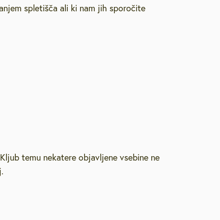
njem spletišča ali ki nam jih sporočite
likacije
itve
ljub temu nekatere objavljene vsebine ne
.