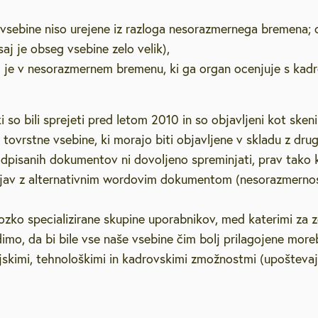
vsebine niso urejene iz razloga nesorazmernega bremena; 
aj je obseg vsebine zelo velik),
g je v nesorazmernem bremenu, ki ga organ ocenjuje s kad
 so bili sprejeti pred letom 2010 in so objavljeni kot skeni
ovrstne vsebine, ki morajo biti objavljene v skladu z drug
odpisanih dokumentov ni dovoljeno spreminjati, prav tako 
jav z alternativnim wordovim dokumentom (nesorazmernos
zko specializirane skupine uporabnikov, med katerimi za z
dimo, da bi bile vse naše vsebine čim bolj prilagojene more
jskimi, tehnološkimi in kadrovskimi zmožnostmi (upošteva