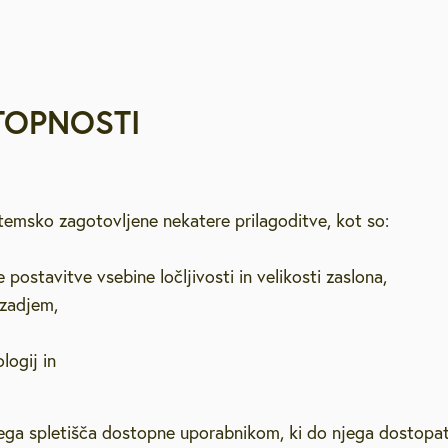
TOPNOSTI
stemsko zagotovljene nekatere prilagoditve, kot so:
postavitve vsebine ločljivosti in velikosti zaslona,
ozadjem,
logij in
ašega spletišča dostopne uporabnikom, ki do njega dostopa