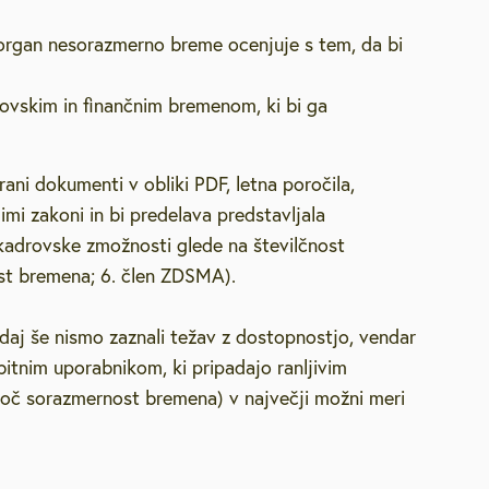
organ nesorazmerno breme ocenjuje s tem, da bi
rovskim in finančnim bremenom, ki bi ga
rani dokumenti v obliki PDF, letna poročila,
imi zakoni in bi predelava predstavljala
kadrovske zmožnosti glede na številčnost
t bremena; 6. člen ZDSMA).
daj še nismo zaznali težav z dostopnostjo, vendar
bitnim uporabnikom, ki pripadajo ranljivim
joč sorazmernost bremena) v največji možni meri