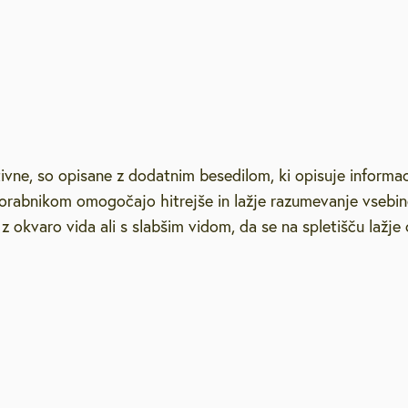
vne, so opisane z dodatnim besedilom, ki opisuje informacije 
rabnikom omogočajo hitrejše in lažje razumevanje vsebine, 
okvaro vida ali s slabšim vidom, da se na spletišču lažje o