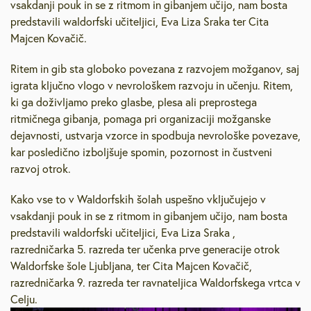
vsakdanji pouk in se z ritmom in gibanjem učijo, nam bosta
predstavili waldorfski učiteljici, Eva Liza Sraka ter Cita
Majcen Kovačič.
Ritem in gib sta globoko povezana z razvojem možganov, saj
igrata ključno vlogo v nevrološkem razvoju in učenju. Ritem,
ki ga doživljamo preko glasbe, plesa ali preprostega
ritmičnega gibanja, pomaga pri organizaciji možganske
dejavnosti, ustvarja vzorce in spodbuja nevrološke povezave,
kar posledično izboljšuje spomin, pozornost in čustveni
razvoj otrok.
Kako vse to v Waldorfskih šolah uspešno vključujejo v
vsakdanji pouk in se z ritmom in gibanjem učijo, nam bosta
predstavili waldorfski učiteljici, Eva Liza Sraka ,
razredničarka 5. razreda ter učenka prve generacije otrok
Waldorfske šole Ljubljana, ter Cita Majcen Kovačič,
razredničarka 9. razreda ter ravnateljica Waldorfskega vrtca v
Celju.