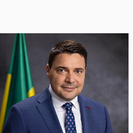
likacije
itve