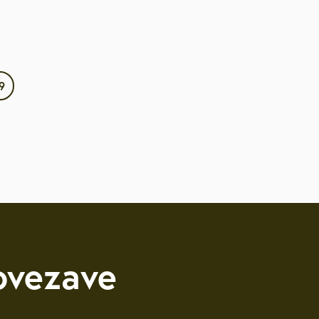
9
ovezave