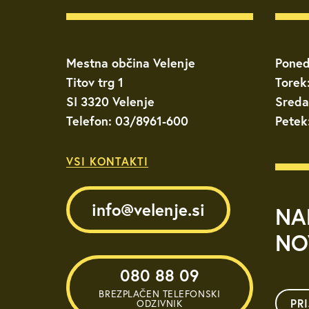
Mestna občina Velenje
Poned
Titov trg 1
Torek
SI 3320 Velenje
Sreda
Telefon: 03/8961-600
Petek
VSI KONTAKTI
info@velenje.si
NA
NO
080 88 09
BREZPLAČEN TELEFONSKI
PR
ODZIVNIK