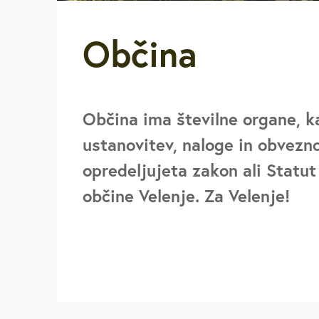
Za starejše, u
Občina
invalide
Javna najemn
Občina ima številne organe, k
Urejanje pros
ustanovitev, naloge in obvezno
opredeljujeta zakon ali Statu
Varstvo okolja
občine Velenje. Za Velenje!
Mestna blagaj
Vpišite iskalni niz
Družbene deja
Zaščita in reš