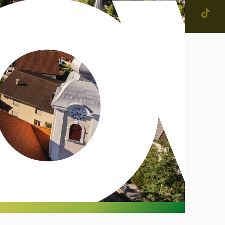
jevne skupnosti in
tne četrti v Mestni občini
enje
narodno sodelovanje
računi
alog informacij javnega
čaja
ostna grafična podoba in
na
IŠČI
ateški in pravni akti
inska priznanja