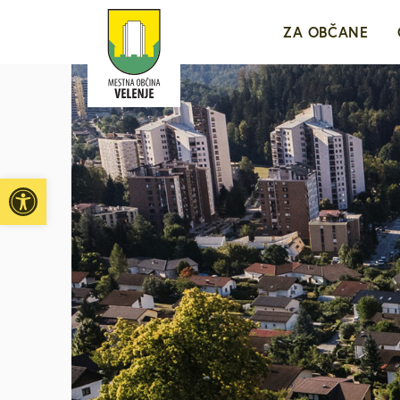
ZA OBČANE
Sporočila za j
e-VLOŽIŠČE
Open toolbar
Javne objave i
Brezplačni jav
Medobčinsko r
Za mlade in d