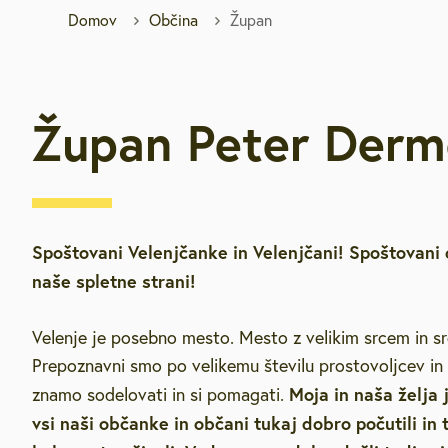
Domov
Občina
Župan
Brezplačna sv
Defibrilatorji
Župan Peter Derm
Sooblikujmo V
Pozivi k sodel
Spoštovani Velenjčanke in Velenjčani! Spoštovani 
Volitve v DZ 
naše spletne strani!
Velenje je posebno mesto. Mesto z velikim srcem in sr
Prepoznavni smo po velikemu številu prostovoljcev in
Moja in naša želja j
znamo sodelovati in si pomagati.
vsi naši občanke in občani tukaj dobro počutili in 