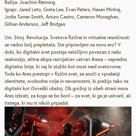
Režija: Joachim Rønning
Igrajo: Jared Leto, Greta Lee, Evan Peters, Hasan Minhaj,
Jodie Turner-Smith, Arturo Castro, Cameron Monaghan,
Gillian Anderson, Jeff Bridges
Um. Stroj. Revolucija. Svetova fizične in virtualne resničnosti
se vedno bolj prepletata. Ste pripravljeni na novo ero? V
dobi, ko digitalni svet postaja neločljivo povezan z našo
realnostjo, elitna ekipa razvijalcev ustvari Aresa – napredno
digitalno bitje, ki naj bi služilo kot most med svetovoma.
Toda ko Ares prestopi v fizični svet, se sooči z vprašanji
identitete, svobodne volje in nevarnostmi, ki prežijo tako na
digitalni kot človeški obstoj. Ob grožnji iz obeh strani mora
Ares izbrati, za koga se bo boril – za svet, ki ga je ustvaril, ali
tistega, ki mu ni nikoli pripadal.