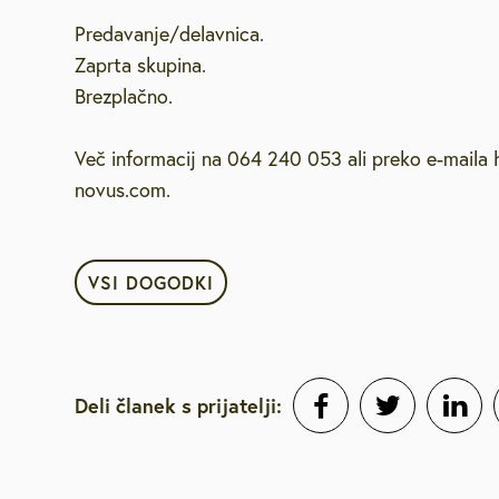
Predavanje/delavnica.
Brezplačna sv
Zaprta skupina.
Brezplačno.
Defibrilatorji
Več informacij na 064 240 053 ali preko e-maila 
Sooblikujmo V
novus.com.
Pozivi k sodel
VSI DOGODKI
Volitve v DZ 
Deli članek s prijatelji: