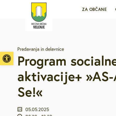
ZA OBČANE
Sporočila za j
Predavanja in delavnice
e-VLOŽIŠČE
Open toolbar
Program socialn
Javne objave i
aktivacije+ »AS-
Brezplačni jav
Se!«
Medobčinsko r
05.05.2025
Za mlade in d