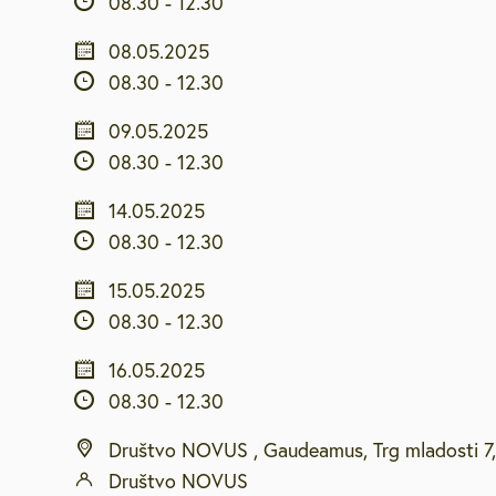
08.30
-
12.30
Za starejše, u
08.05.2025
Vpišite iskalni niz
invalide
08.30
-
12.30
Javna najemn
09.05.2025
08.30
-
12.30
Urejanje pros
14.05.2025
08.30
-
12.30
Varstvo okolja
15.05.2025
08.30
-
12.30
Mestna blagaj
16.05.2025
Družbene deja
08.30
-
12.30
Društvo NOVUS , Gaudeamus, Trg mladosti 7,
Zaščita in reš
Društvo NOVUS