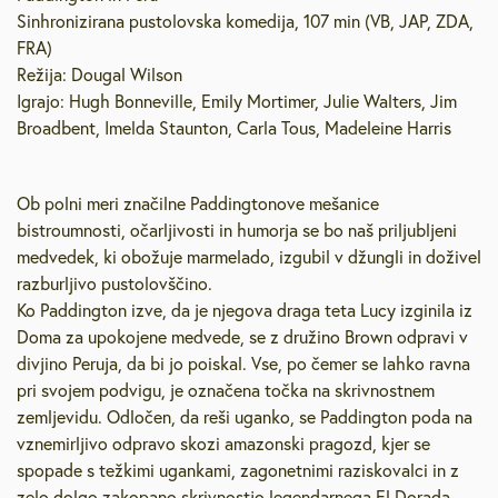
Sinhronizirana pustolovska komedija, 107 min (VB, JAP, ZDA,
FRA)
Režija: Dougal Wilson
Igrajo: Hugh Bonneville, Emily Mortimer, Julie Walters, Jim
Broadbent, Imelda Staunton, Carla Tous, Madeleine Harris
Ob polni meri značilne Paddingtonove mešanice
bistroumnosti, očarljivosti in humorja se bo naš priljubljeni
medvedek, ki obožuje marmelado, izgubil v džungli in doživel
razburljivo pustolovščino.
Ko Paddington izve, da je njegova draga teta Lucy izginila iz
Doma za upokojene medvede, se z družino Brown odpravi v
divjino Peruja, da bi jo poiskal. Vse, po čemer se lahko ravna
pri svojem podvigu, je označena točka na skrivnostnem
zemljevidu. Odločen, da reši uganko, se Paddington poda na
vznemirljivo odpravo skozi amazonski pragozd, kjer se
spopade s težkimi ugankami, zagonetnimi raziskovalci in z
zelo dolgo zakopano skrivnostjo legendarnega El Dorada.