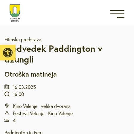
Filmska predstava
Open toolbar
Medvedek Paddington v
džungli
Otroška matineja
16.03.2025
16.00
Kino Velenje , velika dvorana
Festival Velenje - Kino Velenje
4
Paddington in Peru