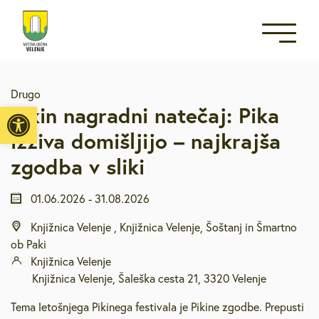
Drugo
Open toolbar
Pikin nagradni natečaj: Pika
izziva domišljijo – najkrajša
zgodba v sliki
01.06.2026
-
31.08.2026
Knjižnica Velenje , Knjižnica Velenje, Šoštanj in Šmartno
ob Paki
Knjižnica Velenje
Knjižnica Velenje, Šaleška cesta 21, 3320 Velenje
Tema letošnjega Pikinega festivala je Pikine zgodbe. Prepusti