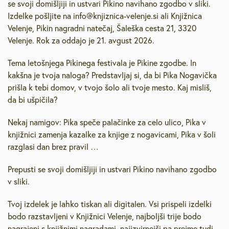
se svoji domišljiji in ustvari Pikino navihano zgodbo v sliki.
Izdelke pošljite na info@knjiznica-velenje.si ali Knjižnica
Velenje, Pikin nagradni natečaj, Šaleška cesta 21, 3320
Velenje. Rok za oddajo je 21. avgust 2026.
Tema letošnjega Pikinega festivala je Pikine zgodbe. In
kakšna je tvoja naloga? Predstavljaj si, da bi Pika Nogavička
prišla k tebi domov, v tvojo šolo ali tvoje mesto. Kaj misliš,
da bi ušpičila?
Nekaj namigov: Pika speče palačinke za celo ulico, Pika v
knjižnici zamenja kazalke za knjige z nogavicami, Pika v šoli
razglasi dan brez pravil …
Prepusti se svoji domišljiji in ustvari Pikino navihano zgodbo
v sliki.
Tvoj izdelek je lahko tiskan ali digitalen. Vsi prispeli izdelki
bodo razstavljeni v Knjižnici Velenje, najboljši trije bodo
nagrajeni s knjižnimi nagradami, najizvirnejši pa prejme tudi