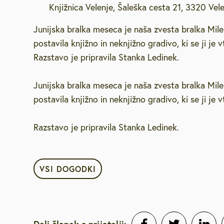
Knjižnica Velenje, Šaleška cesta 21, 3320 Vel
Za starejše, u
Junijska bralka meseca je naša zvesta bralka Mile
invalide
postavila knjižno in neknjižno gradivo, ki se ji je v
Javna najemn
Razstavo je pripravila Stanka Ledinek.
Junijska bralka meseca je naša zvesta bralka Mile
Urejanje pros
postavila knjižno in neknjižno gradivo, ki se ji je v
Varstvo okolja
Razstavo je pripravila Stanka Ledinek.
Mestna blagaj
VSI DOGODKI
Družbene deja
Zaščita in reš