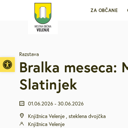
ZA OBČANE
Sporočila za j
Razstava
e-VLOŽIŠČE
Open toolbar
Bralka meseca: 
Javne objave i
Slatinjek
Brezplačni jav
01.06.2026
-
30.06.2026
Medobčinsko r
Knjižnica Velenje , steklena dvojčka
Knjižnica Velenje
Vpišite iskalni niz
Za mlade in d