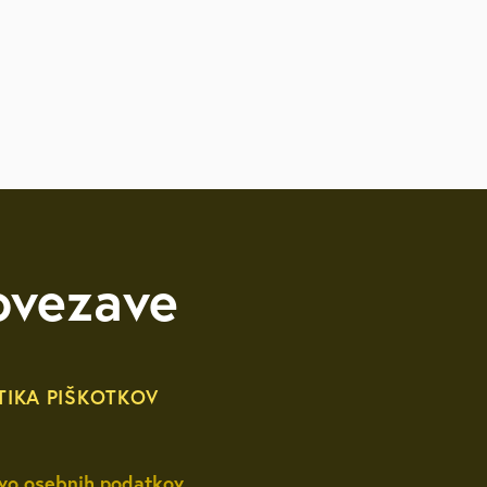
likacije
itve
ovezave
TIKA PIŠKOTKOV
vo osebnih podatkov