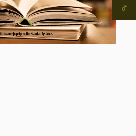
jevne skupnosti in
tne četrti v Mestni občini
enje
narodno sodelovanje
računi
alog informacij javnega
čaja
ostna grafična podoba in
na
ateški in pravni akti
inska priznanja