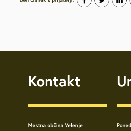
Deli članek s prijatelji:
Brezplačna sv
Defibrilatorji
Sooblikujmo V
Pozivi k sodel
Kontakt
U
Volitve v DZ 
Mestna občina Velenje
Poned