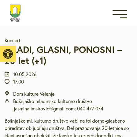
Koncert
Open toolbar
MLADI, GLASNI, PONOSNI –
20 let (+1)
10.05.2026
17.00
Dom kulture Velenje
Bošnjaško mladinsko kulturno društvo
jasmina.imsirovic@gmail.com; 040 477 074
Bošnjaško ml. kulturno društvo vabi na folklorno-glasbeno
prireditev ob jubileju društva. Del praznovanja 20-letnice so
člani uspešno obeležili že lansko leto z več dogodki, ena