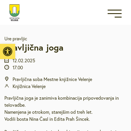
Ure pravljic
Open toolbar
Pravljična joga
12.02.2025
17.00
Pravljična soba Mestne knjižnice Velenje
Knjižnica Velenje
Pravljična joga je zanimiva kombinacija pripovedovanja in
telovadbe.
Namenjena je otrokom, starejšim od treh let.
Vodili bosta Nina Časl in Edita Prah Šincek.