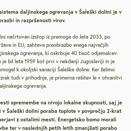
sistema daljinskega ogrevanja v Šaleški dolini je v
razbi in razpršenosti virov.
lini načrtovan izstop iz premoga do leta 2033, po
ržave in EU, zahteva preobrazbo enega največjih
jinskega ogrevanja, ki oskrbuje 40 tisoč odjemalcev.
je bil leta 1959 kot prvi v nekdanji Jugoslaviji in je
omogel k okoljski sanaciji Šaleške doline. Ker želimo
 zrak tudi v prihodnje, je primerna rešitev le v ohranitvi
aljinskega ogrevanja.
esti spremembe na nivoju lokalne skupnosti, saj je
i v Šaleški dolini poraba toplote v povprečju 2-krat
merjavi z ostalimi mesti. Energetsko bomo morali
avbe ter v naslednjih petih letih zmanjšati porabo