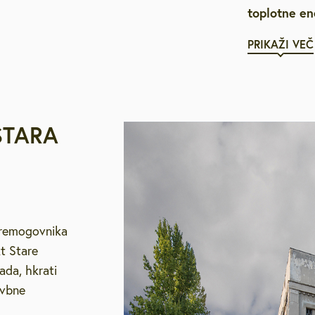
toplotne en
PRIKAŽI VEČ
STARA
Premogovnika
t Stare
ada, hkrati
avbne