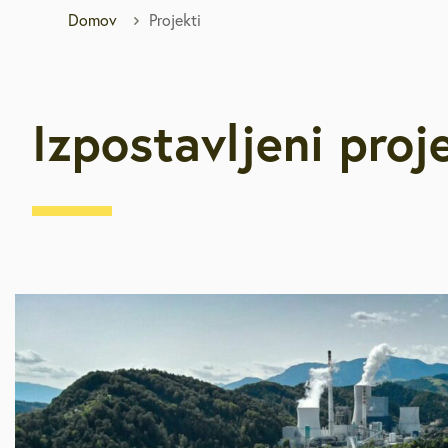
Domov
Projekti
Brezplačna sv
Defibrilatorji
Izpostavljeni proj
Sooblikujmo V
Pozivi k sodel
Volitve v DZ 