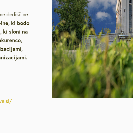
ne dediščine
ine, ki bodo
 ki sloni na
onkurenco,
zacijami,
anizacijami.
a.si/