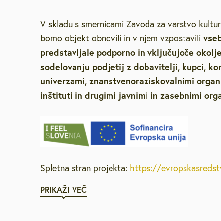
V skladu s smernicami Zavoda za varstvo kultur
vseb
bomo objekt obnovili in v njem vzpostavili
predstavljale podporno in vključujoče okolje,
sodelovanju podjetij z dobavitelji, kupci, k
univerzami, znanstvenoraziskovalnimi organi
inštituti in drugimi javnimi in zasebnimi org
Spletna stran projekta:
https://evropskasredstv
PRIKAŽI VEČ