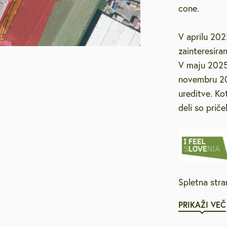
cone.
V aprilu 202
zainteresira
V maju 2025
novembru 202
ureditve. Ko
deli so priče
Spletna stra
PRIKAŽI VEČ