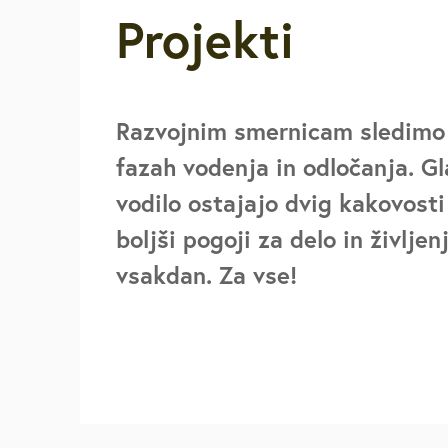
Projekti
Za starejše, u
invalide
Javna najemn
Razvojnim smernicam sledimo
fazah vodenja in odločanja. G
Urejanje pros
vodilo ostajajo dvig kakovosti 
boljši pogoji za delo in življenj
Varstvo okolja
vsakdan. Za vse!
Mestna blagaj
Družbene deja
Zaščita in reš
Vpišite iskalni niz