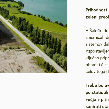
Prihodnost 
zeleni preob
V Šaleški do
smernicah d
sistemov dal
Vzpostavljen 
ključno prip
ohraniti čist
celovitega d
Treba bo uv
po statistik
večja v pri
sanirati st