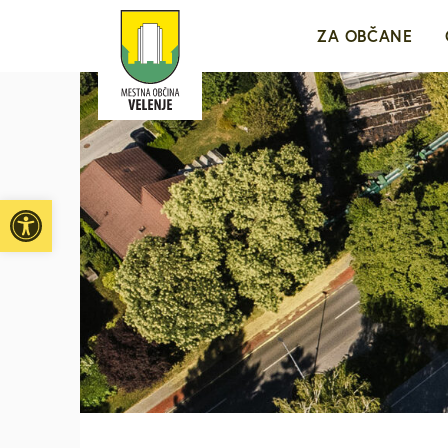
ZA OBČANE
Sporočila za j
e-VLOŽIŠČE
Open toolbar
Javne objave i
Brezplačni jav
Medobčinsko r
Za mlade in d