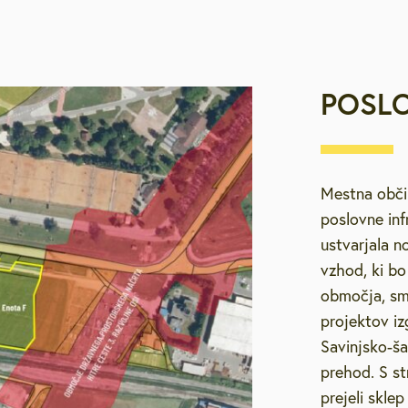
POSLO
Mestna občin
poslovne inf
ustvarjala n
vzhod, ki bo
območja, smo
projektov iz
Savinjsko-ša
prehod. S st
prejeli skle