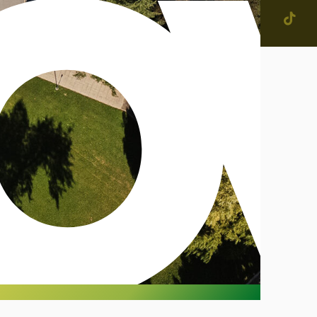
jevne skupnosti in
tne četrti v Mestni občini
enje
narodno sodelovanje
računi
alog informacij javnega
čaja
ostna grafična podoba in
na
ateški in pravni akti
inska priznanja
IŠČI