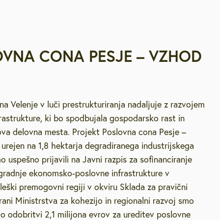
VNA CONA PESJE – VZHOD
a Velenje v luči prestrukturiranja nadaljuje z razvojem
rastrukture, ki bo spodbujala gospodarsko rast in
ova delovna mesta. Projekt Poslovna cona Pesje –
 urejen na 1,8 hektarja degradiranega industrijskega
 uspešno prijavili na Javni razpis za sofinanciranje
gradnje ekonomsko-poslovne infrastrukture v
leški premogovni regiji v okviru Sklada za pravični
rani Ministrstva za kohezijo in regionalni razvoj smo
p o odobritvi 2,1 milijona evrov za ureditev poslovne